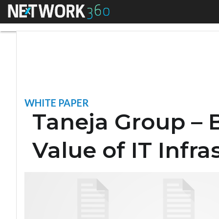
Menu
Taneja Group – Best
WHITE PAPER
Taneja Group – B
Value of IT Infra