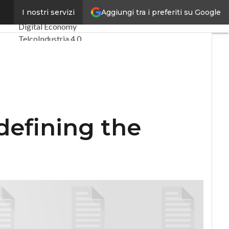
cture
Aggiungi tra i preferiti su Google
I nostri servizi
Ultimi articoli
Digital Economy
Telco
Industria 4.0
SpacEconomy
PA Digitale
Green economy
Intelligenza
artificiale
Videointerviste
defining the
Le Guide di
CorCom
Podcast
Privacy