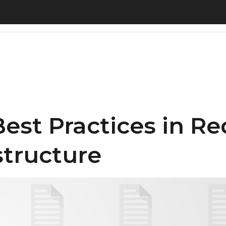
 Practices in Redefining the Value of IT Infrastru
est Practices in Re
structure