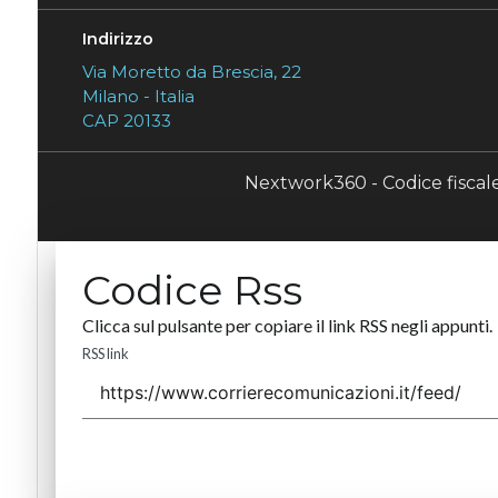
Indirizzo
Via Moretto da Brescia, 22
Milano - Italia
CAP 20133
Nextwork360 - Codice fisca
Codice Rss
Clicca sul pulsante per copiare il link RSS negli appunti.
RSS link