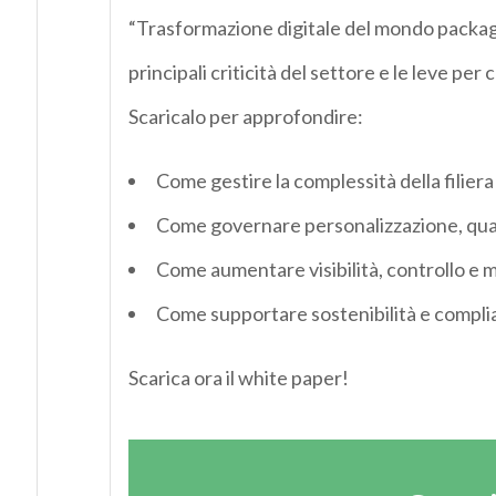
“
Trasformazione digitale del mondo packa
principali criticità del settore e le leve per
Scarical
o per approfondire:
Come
gestire la complessità della filiera
Come
governare personalizzazione, qua
Come
aumentare visibilità
, controllo e 
Come
supportare sostenibilità e compl
Scarica ora il white paper!