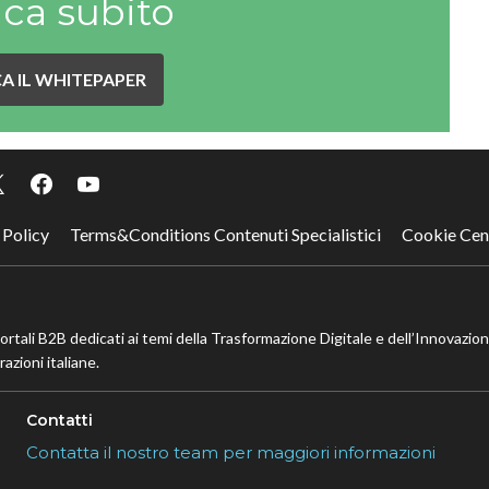
ica subito
A IL WHITEPAPER
 Policy
Terms&Conditions Contenuti Specialistici
Cookie Cen
portali B2B dedicati ai temi della Trasformazione Digitale e dell’Innovazio
azioni italiane.
Contatti
Contatta il nostro team per maggiori informazioni