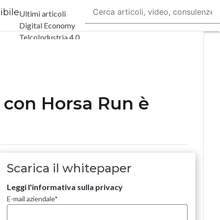
ibile
Ultimi articoli
Digital Economy
Telco
Industria 4.0
SpacEconomy
PA Digitale
Green economy
Intelligenza
artificiale
 con Horsa Run è
Videointerviste
Le Guide di
CorCom
Podcast
Privacy
Scarica il whitepaper
Leggi l'informativa sulla privacy
E-mail aziendale
*