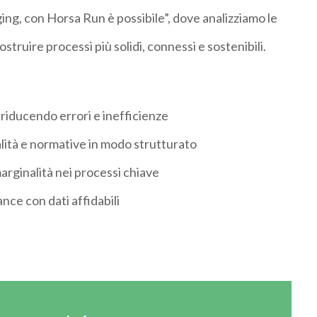
ging, con Horsa
Run
è possibile
”, dove analizziamo le
 costruire processi più solidi, connessi e
sostenibili.
riducendo errori e inefficienze
lità e normative
in modo strutturato
marginalità nei processi chiave
iance
con dati affidabili