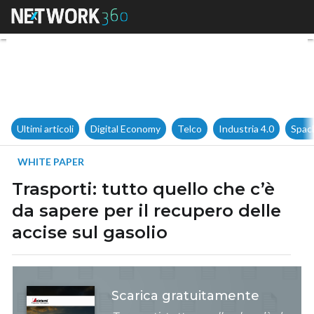
Trasporti: tutto quello che c’è
Ultimi articoli
Digital Economy
Telco
Industria 4.0
Spac
WHITE PAPER
Trasporti: tutto quello che c’è
da sapere per il recupero delle
accise sul gasolio
Scarica gratuitamente