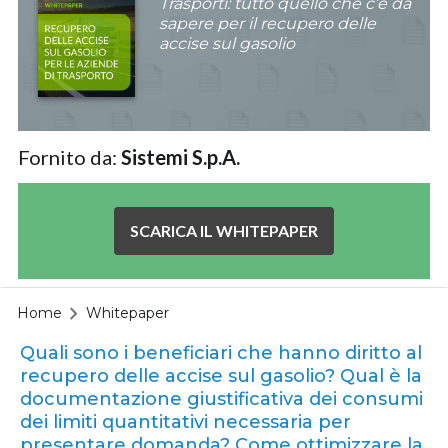
Trasporti: tutto quello che c’è da
sapere per il recupero delle
accise sul gasolio
Fornito da:
Sistemi S.p.A.
SCARICA IL WHITEPAPER
Home
Whitepaper
Quali sono i beneficiari che hanno diritto al
recupero delle accise sul gasolio? Qual è la
documentazione giustificativa dei consumi
dei limiti quantitativi necessaria per
presentare domanda? Come ottimizzare la