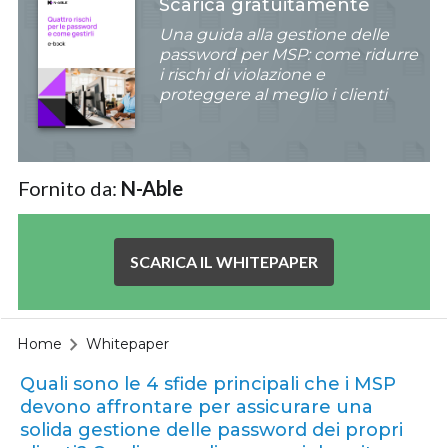
Scarica gratuitamente
Una guida alla gestione delle
password per MSP: come ridurre
i rischi di violazione e
proteggere al meglio i clienti
Fornito da:
N-Able
SCARICA IL WHITEPAPER
Home
Whitepaper
Quali sono le 4 sfide principali che i MSP
devono affrontare per assicurare una
solida gestione delle password dei propri