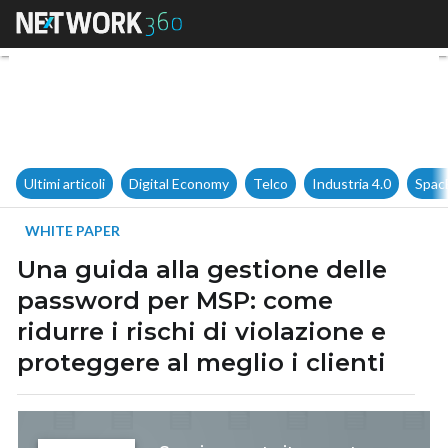
Una guida alla gestione delle 
Ultimi articoli
Digital Economy
Telco
Industria 4.0
Spac
WHITE PAPER
Una guida alla gestione delle
password per MSP: come
ridurre i rischi di violazione e
proteggere al meglio i clienti