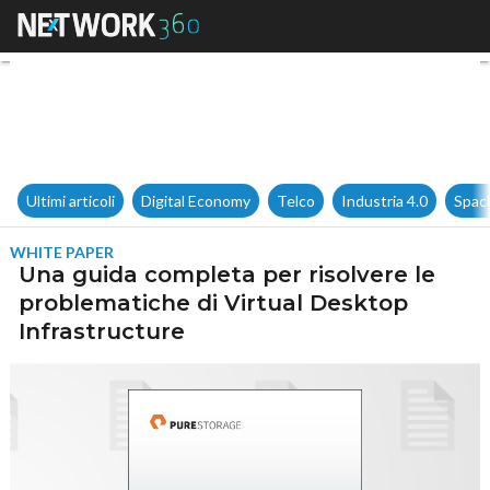
Una guida completa per risolv
Ultimi articoli
Digital Economy
Telco
Industria 4.0
Spac
WHITE PAPER
Una guida completa per risolvere le
problematiche di Virtual Desktop
Infrastructure