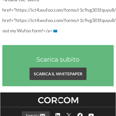
href=”https://ict4.wufoo.com/forms/r1c9vg301fquyu8/
href=”https://ict4.wufoo.com/forms/r1c9vg301fquyu8/”
out my Wufoo form!</a>
Scarica subito
SCARICA IL WHITEPAPER
Seguici