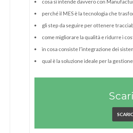
cosa si intende davvero con Manufactu
perché il MES è la tecnologia che trasf
gli step da seguire per ottenere tracciabi
come migliorare la qualità e ridurre i cos
in cosa consiste l’integrazione dei siste
qual è la soluzione ideale per la gestione
Scar
SCARIC