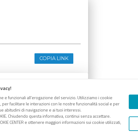
COPIA LINK
ivacy!
e e funzionali all’erogazione del servizio. Utilizziamo i cookie
er facilitare le interazioni con le nostre funzionalità social e per
e abitudini di navigazione e ai tuoi interessi.
KIE. Chiudendo questa informativa, continui senza accettare.
KIE CENTER e ottenere maggiori informazioni sui cookie utilizzati,
COPIA LINK