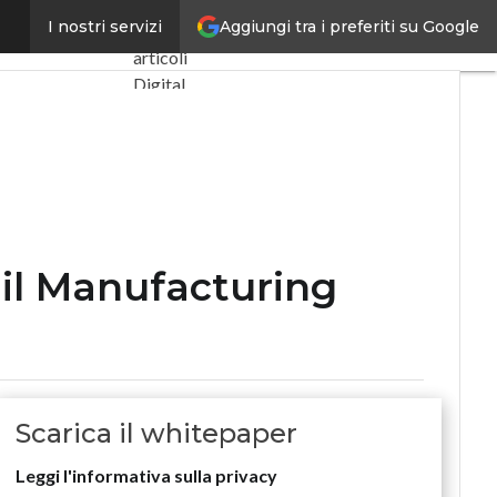
ecution System
Aggiungi tra i preferiti su Google
I nostri servizi
Ultimi
articoli
Digital
Economy
Telco
Industria
4.0
SpacEconomy
PA
Digitale
 il Manufacturing
Green
economy
Intelligenza
artificiale
Videointerviste
Scarica il whitepaper
Le
Guide di
Leggi l'informativa sulla privacy
CorCom