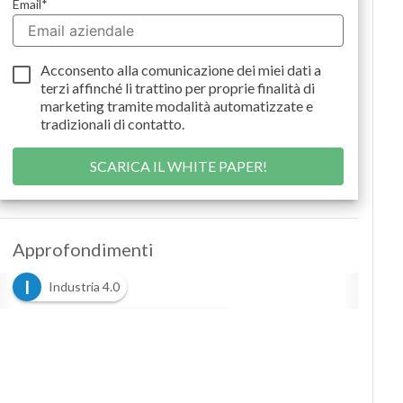
Email
*
Podcast
Privacy
Acconsento alla comunicazione dei miei dati a
terzi
affinché li trattino per proprie finalità di
marketing tramite modalità automatizzate e
tradizionali di contatto.
Approfondimenti
I
Industria 4.0
M
Manufacturing Execution System
S
smart manufacturing