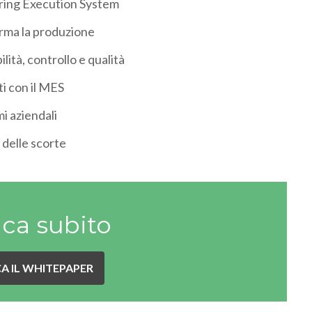
ring Execution System
orma la produzione
lità, controllo e qualità
ti con il MES
mi aziendali
 delle scorte
ica subito
A IL WHITEPAPER