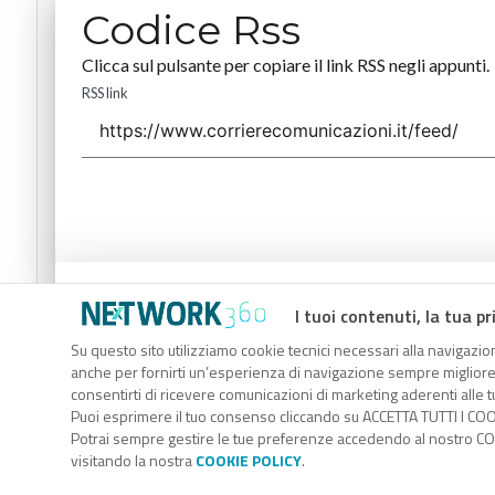
Codice Rss
Clicca sul pulsante per copiare il link RSS negli appunti.
RSS link
Codice Rss
I tuoi contenuti, la tua pr
Clicca sul pulsante per copiare il link RSS negli appunti.
Su questo sito utilizziamo cookie tecnici necessari alla navigazion
anche per fornirti un’esperienza di navigazione sempre migliore, p
RSS link
consentirti di ricevere comunicazioni di marketing aderenti alle tu
Puoi esprimere il tuo consenso cliccando su ACCETTA TUTTI I COO
Potrai sempre gestire le tue preferenze accedendo al nostro COO
visitando la nostra
COOKIE POLICY
.