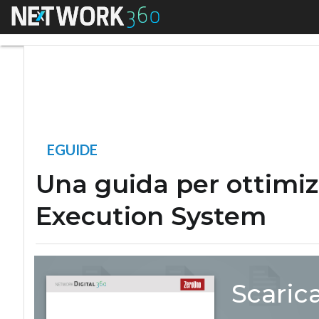
Menu
Una guida per otti
EGUIDE
Una guida per ottimizz
Execution System
Scaric