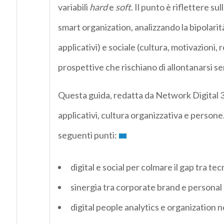
variabili
hard
e
soft
. Il punto è riflettere s
smart organization, analizzando la bipolarit
applicativi) e sociale (cultura, motivazioni, 
prospettive che rischiano di allontanarsi se
Questa guida, redatta da Network Digital 36
applicativi, cultura organizzativa e person
seguenti punti:
digital e social per colmare il gap tra te
sinergia tra corporate brand e personal
digital people analytics e organization n