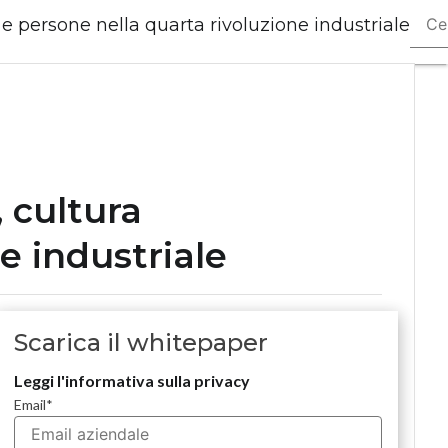
a e persone nella quarta rivoluzione industriale
Ultim
artico
Digit
Econ
Telco
Indus
4.0
Spac
, cultura
PA
e industriale
Digit
Gree
econ
Intel
Scarica il whitepaper
artifi
Video
Leggi l'informativa sulla privacy
Le
Email
*
Guide
Cor