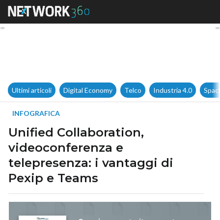
Unified Collaboration, videoc
Ultimi articoli
Digital Economy
Telco
Industria 4.0
Spac
INFOGRAFICA
Unified Collaboration,
videoconferenza e
telepresenza: i vantaggi di
Pexip e Teams