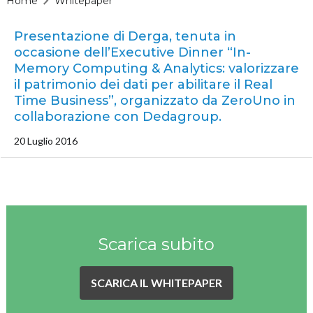
Home
Whitepaper
Presentazione di Derga, tenuta in
occasione dell’Executive Dinner “In-
Memory Computing & Analytics: valorizzare
il patrimonio dei dati per abilitare il Real
Time Business”, organizzato da ZeroUno in
collaborazione con Dedagroup.
20 Luglio 2016
Scarica subito
SCARICA IL WHITEPAPER