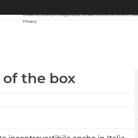
f the box
Ultimi articoli
Digital Economy
Telco
Industria 4.0
SpacEcono
Green economy
Intelligenza artificiale
Videointerviste
Le Gui
Privacy
 of the box