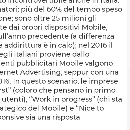
o incontrovertibile anche in Italia.
atori: più del 60% del tempo speso
ne; sono oltre 25 milioni gli
 dai propri dispositivi Mobile,
sull’anno precedente (a differenza
ddirittura è in calo); nel 2016 il
li italiani proviene dallo
enti pubblicitari Mobile valgono
nternet Advertising, seppur con una
016. In questo scenario, le imprese
irst” (coloro che pensano in primo
utenti), “Work in progress” (chi sta
rategico del Mobile) e “Nice to
ponsive sia una risposta