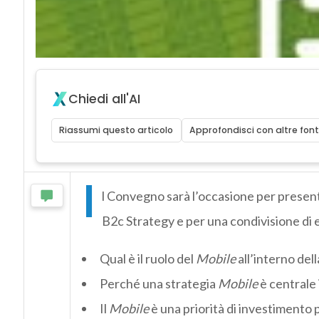
Chiedi all'AI
Riassumi questo articolo
Approfondisci con altre font
I
l Convegno sarà l’occasione per presenta
B2c Strategy e per una condivisione di 
Qual è il ruolo del
Mobile
all’interno dell
Perché una strategia
Mobile
è centrale
Il
Mobile
è una priorità di investimento p