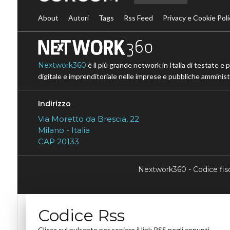
About
Autori
Tags
Rss Feed
Privacy e Cookie Poli
Nextwork360
è il più grande network in Italia di testate e 
digitale e imprenditoriale nelle imprese e pubbliche amministr
Indirizzo
Via Moretto da Brescia, 22
Milano - Italia
CAP 20133
Nextwork360 - Codice fi
Codice Rss
Clicca sul pulsante per copiare il link RSS negli appunti.