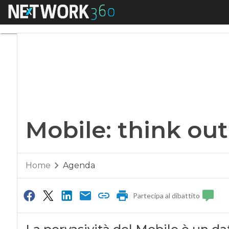
Menu
Mobile: think out o
Mobile: think out
Home
Agenda
Partecipa al dibattito