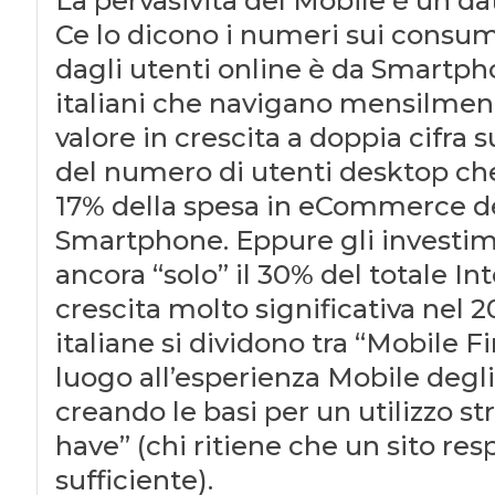
La pervasività del Mobile è un dat
Ce lo dicono i numeri sui consum
dagli utenti online è da Smartpho
italiani che navigano mensilmente
valore in crescita a doppia cifra 
del numero di utenti desktop che a
17% della spesa in eCommerce deg
Smartphone. Eppure gli investim
ancora “solo” il 30% del totale I
crescita molto significativa nel 2
italiane si dividono tra “Mobile F
luogo all’esperienza Mobile degli 
creando le basi per un utilizzo st
have” (chi ritiene che un sito res
sufficiente).