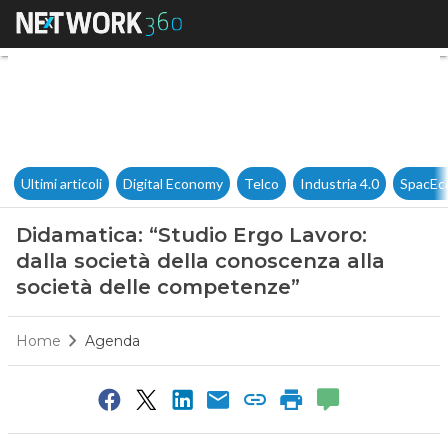
Didamatica: “Studio Ergo Lavo
Ultimi articoli
Digital Economy
Telco
Industria 4.0
SpacEc
Didamatica: “Studio Ergo Lavoro:
dalla società della conoscenza alla
società delle competenze”
Home
Agenda