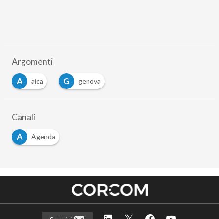
Argomenti
A
G
aica
genova
Canali
A
Agenda