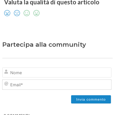
Valuta la qualità di questo articolo
Partecipa alla community
N
Em