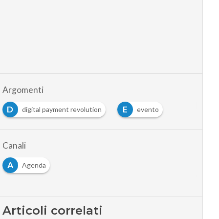
Argomenti
D
E
digital payment revolution
evento
Canali
A
Agenda
Articoli correlati