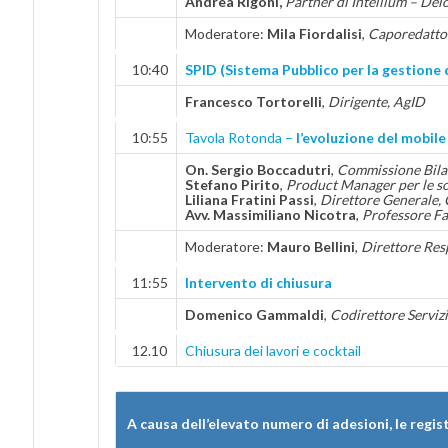
Andrea Rigoni,
Partner di Intellium – Delo
Moderatore:
Mila Fiordalisi
,
Caporedatto
10:40
SPID (Sistema Pubblico per la gestione 
Francesco Tortorelli
,
Dirigente, AgID
10:55
Tavola Rotonda –
l’evoluzione del mobile
On. Sergio Boccadutri
,
Commissione Bila
Stefano Pirito
,
Product Manager per le so
Liliana Fratini Passi
,
Direttore Generale,
Avv. Massimiliano Nicotra
,
Professore Fa
Moderatore:
Mauro Bellini
,
Direttore Resp
11:55
Intervento di chiusura
Domenico Gammaldi
,
Codirettore Servizi
12.10
Chiusura dei lavori e cocktail
A causa dell’elevato numero di adesioni, le regis