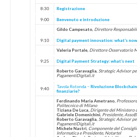
8:30
Registrazione
9:00
Benvenuto e introduzione
Gildo Campesato
,
Direttore Responsabi
9:10
Digital payment innovation: what’s no
Valeria Portale
,
Direttore Osservatorio 
9:25
Digital Payment Strategy: what’s next
Roberto Garavaglia
,
Strategic Advisor per
PagamentiDigitali.it
Tavola Rotonda –
Rivoluzione Blockchain,
9:40
finanziarie?
Ferdinando Maria Ametrano
,
Professore
Politecnico di Milano
Tiziana De Luca,
Dirigente del Ministero 
Gabriele Domenichini
,
Presidente, AssoB.
Roberto Garavaglia
,
Strategic Advisor pe
PagamentiDigitali.it
Michele Nastri
,
Componente del Consiglio
Informatica e Presidente, Notartel