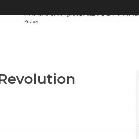
evolution
Ultimi articoli
Digital Economy
Telco
Industria 4.0
SpacEcono
Green economy
Intelligenza artificiale
Videointerviste
Le Gu
Privacy
Revolution