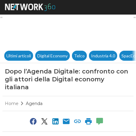
Dopo l’Agenda Digitale: confro
Ultimi articoli
Digital Economy
Telco
Industria 4.0
SpacEc
Dopo l’Agenda Digitale: confronto con
gli attori della Digital economy
italiana
Home
Agenda