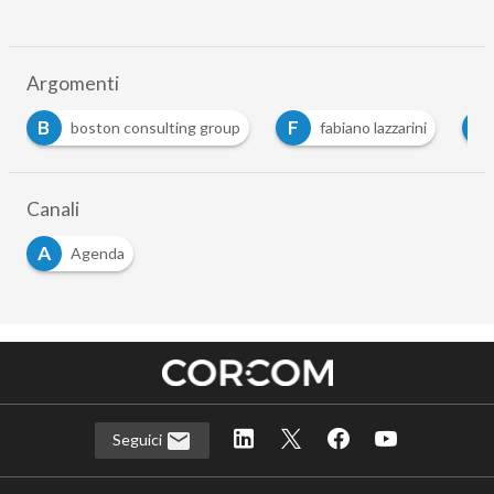
Argomenti
B
F
I
boston consulting group
fabiano lazzarini
Canali
A
Agenda
Seguici