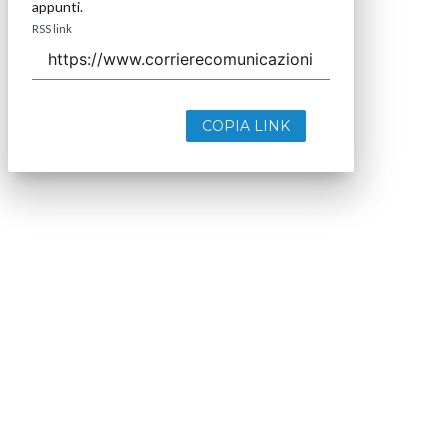
appunti.
RSS link
COPIA LINK