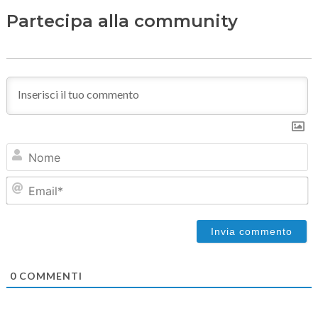
Partecipa alla community
N
Em
0
COMMENTI