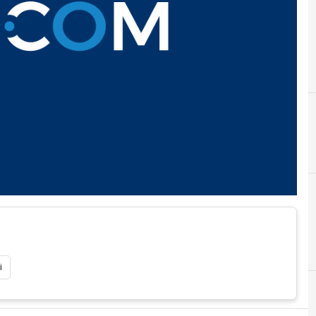
E
eutelsat
i