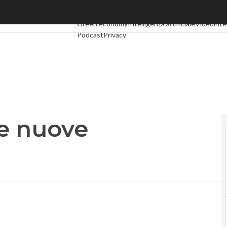
 nuove tecnologie
Ultimi articoli
Digital Economy
Telco
Industria 4.0
Green economy
Intelligenza artificiale
Videointe
Podcast
Privacy
le nuove