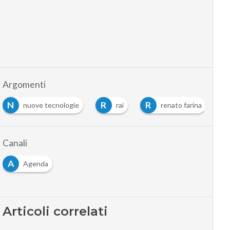
Argomenti
N
R
R
nuove tecnologie
rai
renato farina
Canali
A
Agenda
Articoli correlati