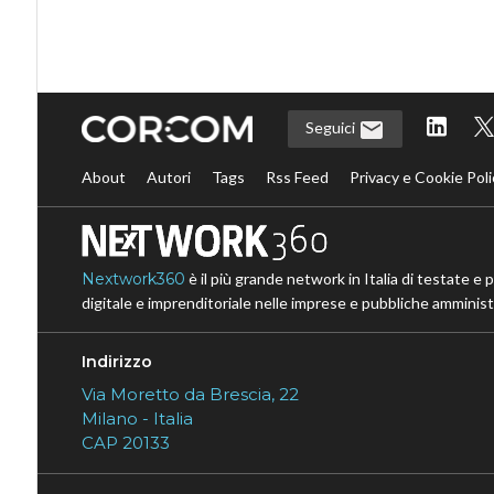
Seguici
About
Autori
Tags
Rss Feed
Privacy e Cookie Poli
Nextwork360
è il più grande network in Italia di testate e 
digitale e imprenditoriale nelle imprese e pubbliche amministr
Indirizzo
Via Moretto da Brescia, 22
Milano - Italia
CAP 20133