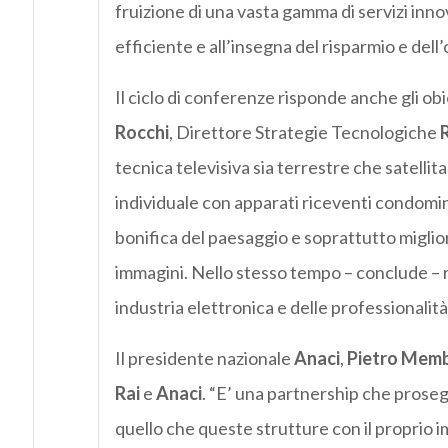
fruizione di una vasta gamma di servizi inno
efficiente e all’insegna del risparmio e dell’
Il ciclo di conferenze risponde anche gli obi
Rocchi
, Direttore Strategie Tecnologiche
R
tecnica televisiva sia terrestre che satellita
individuale con apparati riceventi condomin
bonifica del paesaggio e soprattutto migliora
immagini. Nello stesso tempo – conclude – 
industria elettronica e delle professionalità
Il presidente nazionale
Anaci
,
Pietro Memb
Rai
e
Anaci
. “E’ una partnership che prosegu
quello che queste strutture con il proprio 