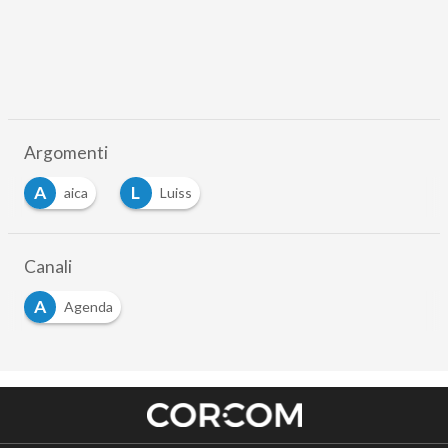
Argomenti
A
L
aica
Luiss
Canali
A
Agenda