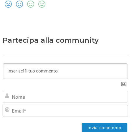
Partecipa alla community
N
Em