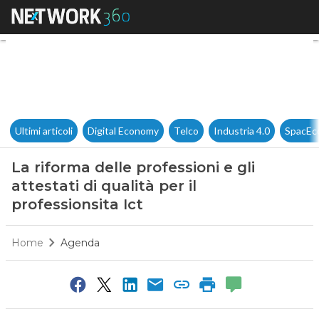
La riforma delle professioni e g
Ultimi articoli
Digital Economy
Telco
Industria 4.0
SpacEc
La riforma delle professioni e gli
attestati di qualità per il
professionsita Ict
Home
Agenda