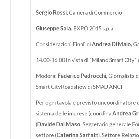
Sergio Rossi
, Camera di Commercio
Giuseppe Sala,
EXPO 2015 s.p.a.
Considerazioni Finali di
Andrea Di Maio,
Ga
14.00-16.00 In vista di “Milano Smart City”
Modera:
Federico Pedrocchi
, Giornalista 
Smart CityRoadshow di SMAU ANCI
Per ogni tavola è previsto uncoordinatore e 
sistema delle imprese (coordina
Andrea Gra
(
Davide Dal Maso
, Segretario generale For
settore (
Caterina Sarfatti
, Settore Relazi