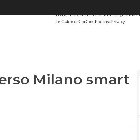
so Milano smart city
Ultimi articoli
Digital Economy
Telco
Industri
PA Digitale
Green economy
Intelligenza artif
Le Guide di CorCom
Podcast
Privacy
verso Milano smart