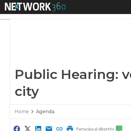
Menu
Public Hearing: ver
Public Hearing: 
city
Home
Agenda
Partecipa al dibattito