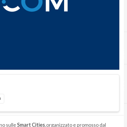
i
no sulle
Smart Cities
,organizzato e promosso dal