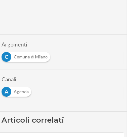
Argomenti
C
Comune di Milano
Canali
A
Agenda
Articoli correlati