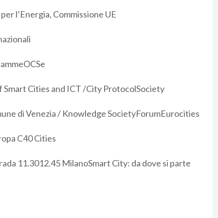
 per l’Energia, Commissione UE
nazionali
grammeOCSe
of Smart Cities and ICT /City ProtocolSociety
omune di Venezia / Knowledge SocietyForumEurocities
ropa C40 Cities
rada 11.3012.45 MilanoSmart City: da dove si parte