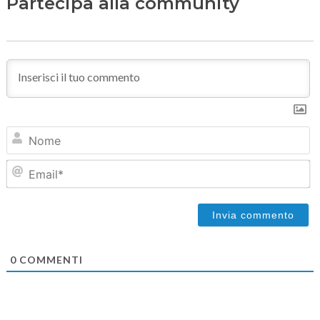
Partecipa alla community
N
Em
0
COMMENTI