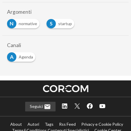
Argomenti
N
S
normative
startup
…
Canali
A
Agenda
Seguici
About
Autori
Tags
Rss Feed
Privacy e Cookie Policy
Terms&Conditions Contenuti Specialistici
Cookie Center