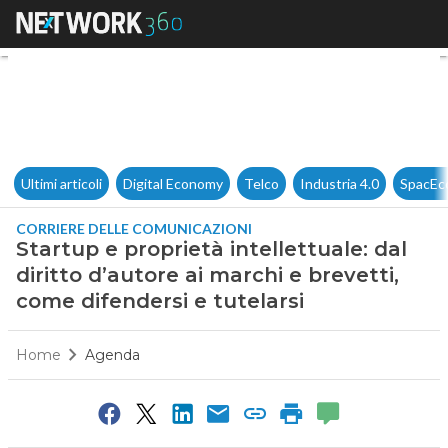
Startup e proprietà intellettua
Ultimi articoli
Digital Economy
Telco
Industria 4.0
SpacEc
CORRIERE DELLE COMUNICAZIONI
Startup e proprietà intellettuale: dal
diritto d’autore ai marchi e brevetti,
come difendersi e tutelarsi
Home
Agenda