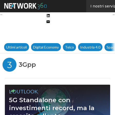
Facebook
I nostri servi
Twitter
Linkedin
Email
Ultimi articoli
Digital Economy
Telco
Industria 4.0
Spac
3
3Gpp
L'OUTLOOK
5G Standalone con
investimenti record, ma la