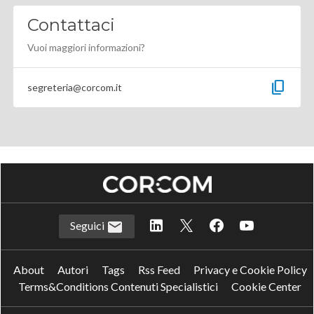
Contattaci
Vuoi maggiori informazioni?
content_copy
segreteria@corcom.it
Seguici
About
Autori
Tags
Rss Feed
Privacy e Cookie Policy
Terms&Conditions Contenuti Specialistici
Cookie Center