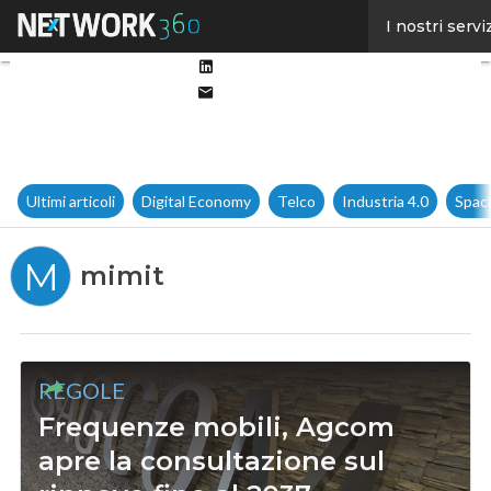
Facebook
I nostri servi
Twitter
Linkedin
Email
Ultimi articoli
Digital Economy
Telco
Industria 4.0
Spac
M
mimit
REGOLE
Frequenze mobili, Agcom
apre la consultazione sul