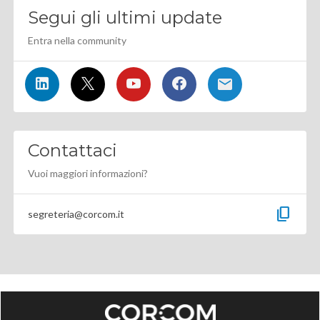
Segui gli ultimi update
Entra nella community
Contattaci
Vuoi maggiori informazioni?
content_copy
segreteria@corcom.it