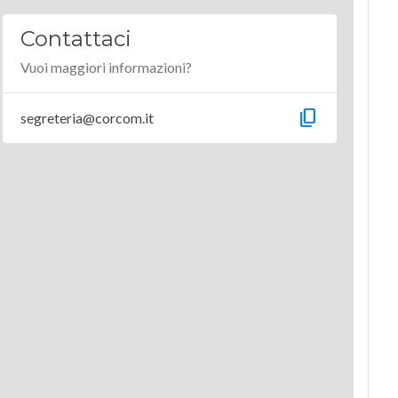
Contattaci
Vuoi maggiori informazioni?
content_copy
segreteria@corcom.it