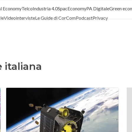
al Economy
Telco
Industria 4.0
SpacEconomy
PA Digitale
Green eco
ale
Videointerviste
Le Guide di CorCom
Podcast
Privacy
 italiana