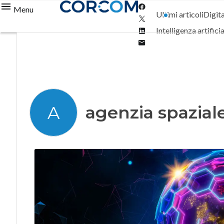
Facebook
Menu
Ultimi articoli
Digit
Twitter
Linkedin
Intelligenza artifici
Email
agenzia spaziale
A