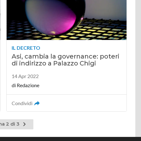
IL DECRETO
Asi, cambia la governance: poteri
di indirizzo a Palazzo Chigi
14 Apr 2022
di
Redazione
Condividi
Pagina
na 2 di 3
nte
successiva