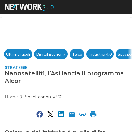
Nanosatelliti, l’Asi lancia il 
Ultimi articoli
Digital Economy
Telco
Industria 4.0
SpacEc
STRATEGIE
Nanosatelliti, l’Asi lancia il programma
Alcor
Home
SpacEconomy360