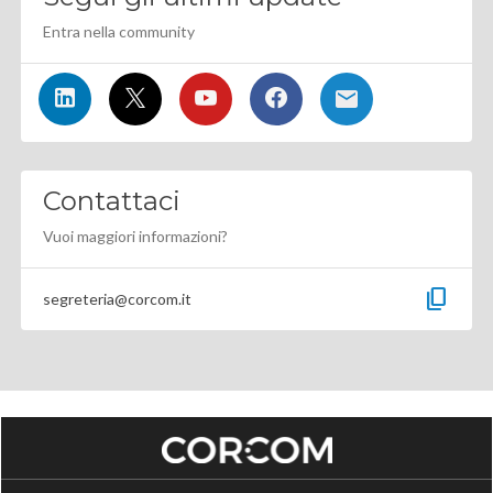
Entra nella community
Contattaci
Vuoi maggiori informazioni?
content_copy
segreteria@corcom.it