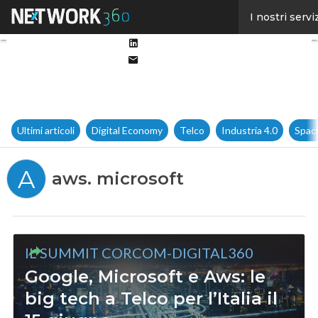
Facebook
I nostri servi
Twitter
Linkedin
Email
Ultimi articoli
Digital Economy
Telco
Industria 4.0
Spac
A
aws. microsoft
IL SUMMIT CORCOM-DIGITAL360
Google, Microsoft e Aws: le
big tech a Telco per l’Italia il