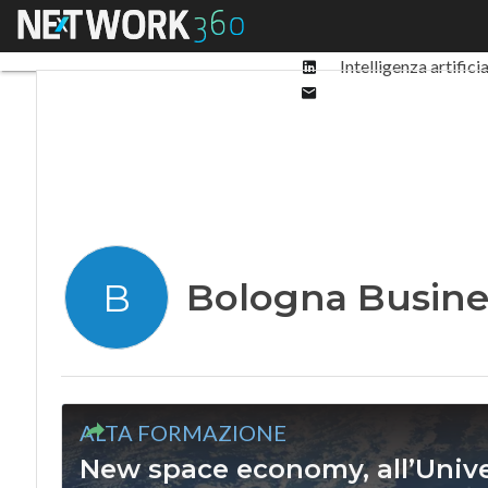
Facebook
Menu
Ultimi articoli
Digit
Twitter
Linkedin
Intelligenza artifici
Email
Bologna Busine
B
ALTA FORMAZIONE
New space economy, all’Univ