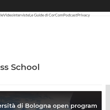
al Economy
Telco
Industria 4.0
SpacEconomy
PA Digitale
Green eco
ale
Videointerviste
Le Guide di CorCom
Podcast
Privacy
ss School
ersità di Bologna open program