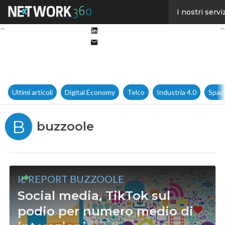
Facebook
I nostri servi
Twitter
Linkedin
Email
Ultimi articoli
Digital Economy
Telco
Industria 4.0
Spac
B
buzzoole
IL REPORT BUZZOOLE
Social media, TikTok sul
podio per numero medio di