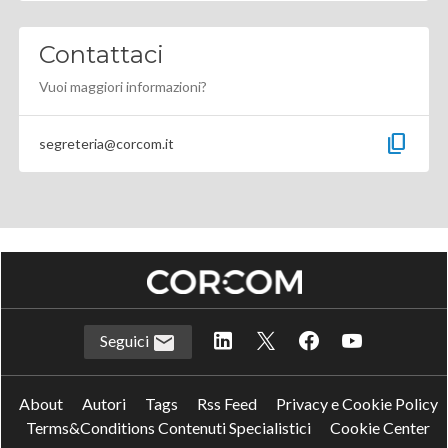
Contattaci
Vuoi maggiori informazioni?
content_copy
segreteria@corcom.it
Seguici
About
Autori
Tags
Rss Feed
Privacy e Cookie Policy
Terms&Conditions Contenuti Specialistici
Cookie Center