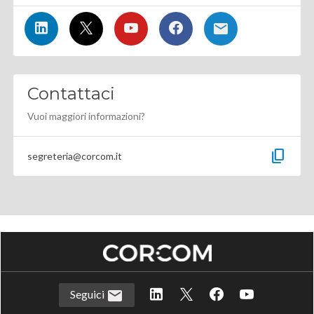
Contattaci
Vuoi maggiori informazioni?
content_copy
segreteria@corcom.it
Seguici