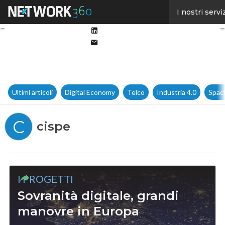
Facebook
I nostri servi
Twitter
Linkedin
Email
Ultimi articoli
Digital Economy
Telco
Industria 4.0
Spac
C
cispe
I PROGETTI
Sovranità digitale, grandi
manovre in Europa