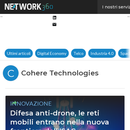
Facebook
I nostri servi
Twitter
Linkedin
Email
Ultimi articoli
Digital Economy
Telco
Industria 4.0
Spac
C
Cohere Technologies
INNOVAZIONE
Difesa anti-drone, le reti
mobili entrano nella nuova