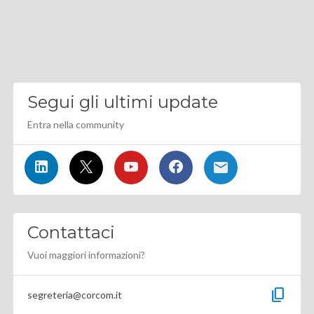
Segui gli ultimi update
Entra nella community
Contattaci
Vuoi maggiori informazioni?
content_copy
segreteria@corcom.it