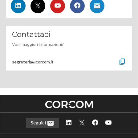
Contattaci
Vuoi maggiori informazioni?
content_copy
segreteria@corcom.it
Seguici