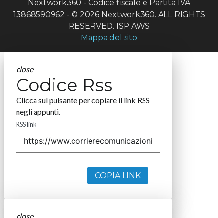
Nextwork360 - Codice fiscale e Partita IVA
13868590962 - © 2026 Nextwork360. ALL RIGHTS
RESERVED. ISP AWS
Mappa del sito
close
Codice Rss
Clicca sul pulsante per copiare il link RSS
negli appunti.
RSS link
COPIA LINK
close