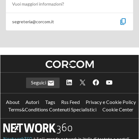
Vuoi maggiori informazioni?
content_copy
segreteria@corcom.it
Seguici
About
Autori
Tags
Rss Feed
Privacy e Cookie Policy
Terms&Conditions Contenuti Specialistici
Cookie Center
è il più grande network in Italia di testate e portali