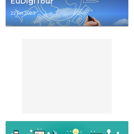
EuDigiTour
22 Set 2023