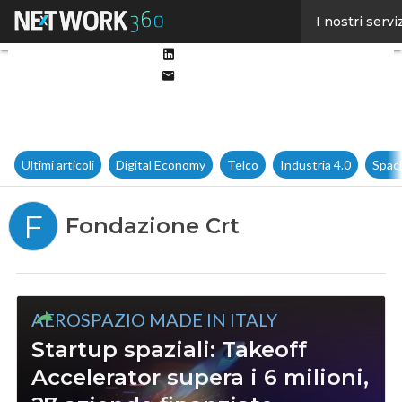
Facebook
I nostri servi
Twitter
Linkedin
Email
Ultimi articoli
Digital Economy
Telco
Industria 4.0
Spac
F
Fondazione Crt
AEROSPAZIO MADE IN ITALY
Startup spaziali: Takeoff
Accelerator supera i 6 milioni,