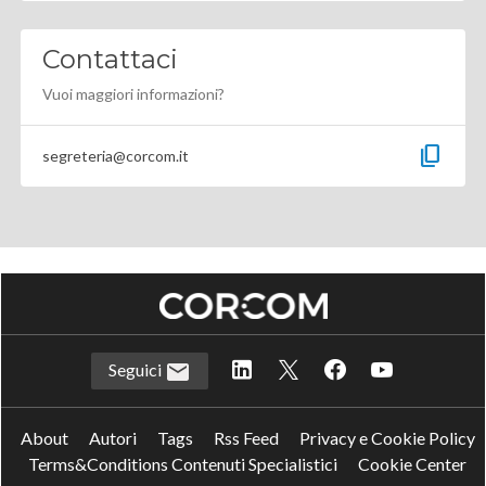
Contattaci
Vuoi maggiori informazioni?
content_copy
segreteria@corcom.it
Seguici
About
Autori
Tags
Rss Feed
Privacy e Cookie Policy
Terms&Conditions Contenuti Specialistici
Cookie Center