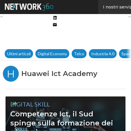
Facebook
I nostri servi
Twitter
Linkedin
Email
Ultimi articoli
Digital Economy
Telco
Industria 4.0
Spac
H
Huawei Ict Academy
DIGITAL SKILL
Competenze Ict, il Sud
spinge sulla formazione dei