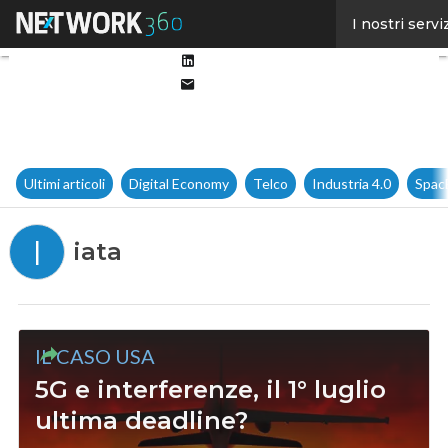
Facebook
I nostri servi
Twitter
Linkedin
Email
Ultimi articoli
Digital Economy
Telco
Industria 4.0
Spac
I
iata
IL CASO USA
5G e interferenze, il 1° luglio
ultima deadline?