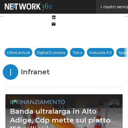
Facebook
I nostri servi
Twitter
Linkedin
Email
Ultimi articoli
Digital Economy
Telco
Industria 4.0
Spac
I
Infranet
IL FINANZIAMENTO
Banda ultralarga in Alto
Adige, Cdp mette sul piatto