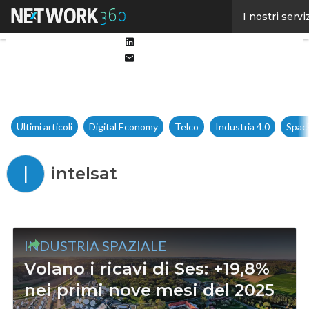
Facebook
I nostri servi
Twitter
Linkedin
Email
Ultimi articoli
Digital Economy
Telco
Industria 4.0
Spac
I
intelsat
INDUSTRIA SPAZIALE
Volano i ricavi di Ses: +19,8%
nei primi nove mesi del 2025