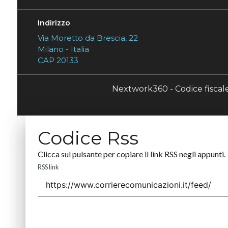
Indirizzo
Via Moretto da Brescia, 22
Milano - Italia
CAP 20133
Nextwork360 - Codice fisca
Codice Rss
Clicca sul pulsante per copiare il link RSS negli appunti.
RSS link