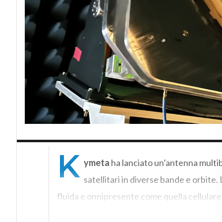
K
ymeta
ha lanciato un’antenna multiba
satellitari in diverse bande e orbite.
fluida e onnipresente come quella cellulare