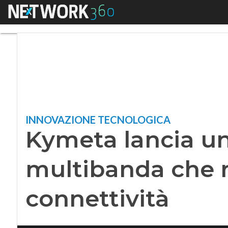
Menu
Kymeta lancia un’a
INNOVAZIONE TECNOLOGICA
Kymeta lancia u
multibanda che r
connettività