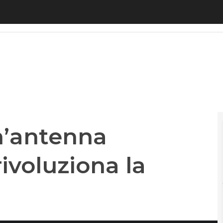
ntenna multibanda che rivoluziona la connettivit
n’antenna
ivoluziona la