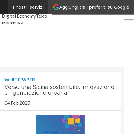
Aggiungi tra i preferiti su Google
à
I nostri servizi
Ultimi articoli
Digital Economy
Telco
Industria 4.0
SpacEconomy
PA Digitale
Green economy
Intelligenza artificiale
Videointerviste
Le Guide di CorCom
Podcast
Privacy
WHITEPAPER
Verso una Sicilia sostenibile: innovazione
e rigenerazione urbana
04 Feb 2025