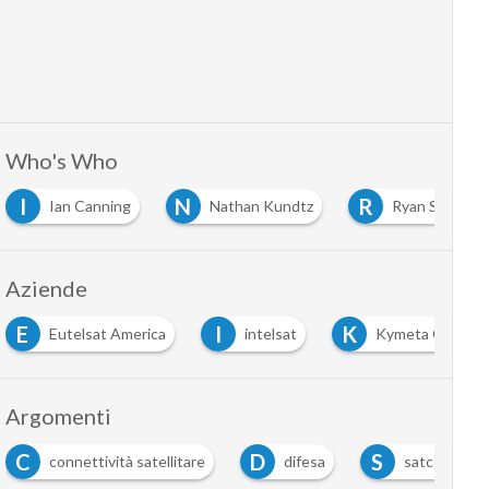
Who's Who
I
N
R
Ian Canning
Nathan Kundtz
Ryan Stevens
Aziende
E
I
K
Eutelsat America
intelsat
Kymeta Corpora
Argomenti
C
D
S
connettività satellitare
difesa
satcom