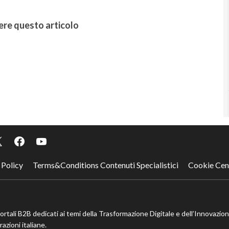
ere questo articolo
 Policy
Terms&Conditions Contenuti Specialistici
Cookie Cen
portali B2B dedicati ai temi della Trasformazione Digitale e dell’Innovazio
azioni italiane.