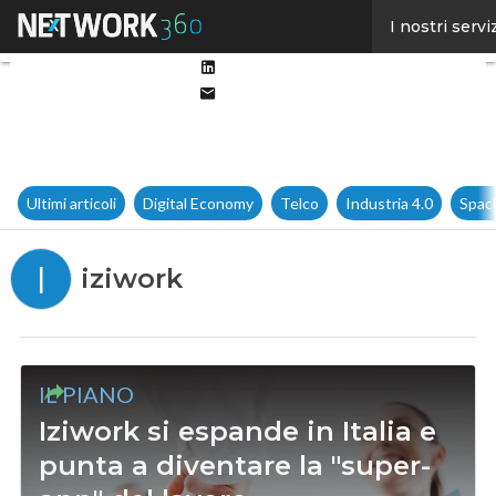
Facebook
I nostri servi
Twitter
Linkedin
Email
Ultimi articoli
Digital Economy
Telco
Industria 4.0
Spac
I
iziwork
IL PIANO
Iziwork si espande in Italia e
punta a diventare la "super-