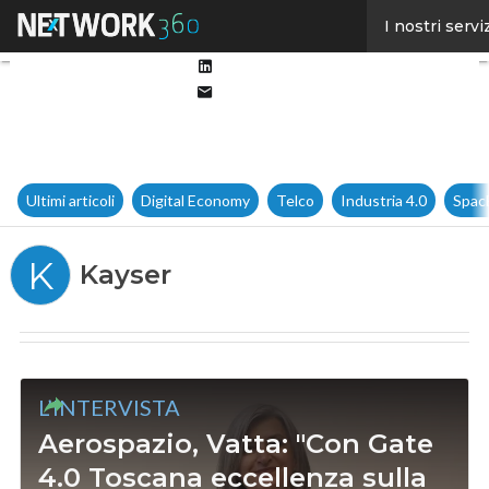
Facebook
I nostri servi
Twitter
Linkedin
Email
Ultimi articoli
Digital Economy
Telco
Industria 4.0
Spac
K
Kayser
L’INTERVISTA
Aerospazio, Vatta: "Con Gate
4.0 Toscana eccellenza sulla