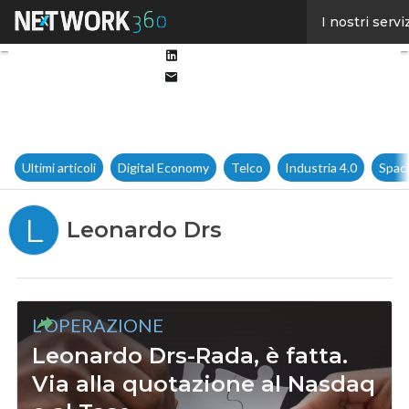
Facebook
I nostri servi
Twitter
Linkedin
Email
Ultimi articoli
Digital Economy
Telco
Industria 4.0
Spac
L
Leonardo Drs
L'OPERAZIONE
Leonardo Drs-Rada, è fatta.
Via alla quotazione al Nasdaq