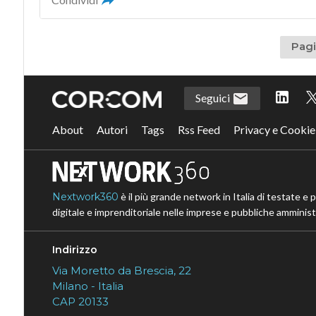
Pagi
Seguici
About
Autori
Tags
Rss Feed
Privacy e Cookie
Nextwork360
è il più grande network in Italia di testate e 
digitale e imprenditoriale nelle imprese e pubbliche amministr
Indirizzo
Via Moretto da Brescia, 22
Milano - Italia
CAP 20133