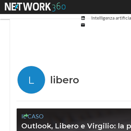
Facebook
Menu
Ultimi articoli
Digit
Twitter
Linkedin
Intelligenza artifici
Email
libero
L
IL CASO
Outlook, Libero e Virgilio: la 