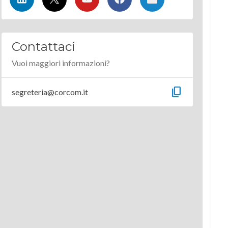
Contattaci
Vuoi maggiori informazioni?
content_copy
segreteria@corcom.it