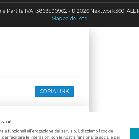
le e Partita IVA 13868590962 - © 2026 Nextwork360. A
Mappa del sito
COPIA LINK
ivacy!
e e funzionali all’erogazione del servizio. Utilizziamo i cookie
er facilitare le interazioni con le nostre funzionalità social e per