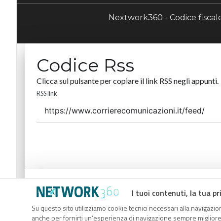
Nextwork360 - Codice fisca
Codice Rss
Clicca sul pulsante per copiare il link RSS negli appunti.
RSS link
Codice Rss
I tuoi contenuti, la tua pr
Clicca sul pulsante per copiare il link RSS negli appunti.
Su questo sito utilizziamo cookie tecnici necessari alla navigazion
anche per fornirti un’esperienza di navigazione sempre migliore, p
RSS link