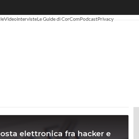
al Economy
Telco
Industria 4.0
SpacEconomy
PA Digitale
Green eco
ale
Videointerviste
Le Guide di CorCom
Podcast
Privacy
posta elettronica fra hacker e