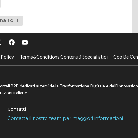
na 1 di 1
 Policy
Terms&Conditions Contenuti Specialistici
Cookie Cen
portali B2B dedicati ai temi della Trasformazione Digitale e dell’Innovazio
azioni italiane.
Contatti
Contatta il nostro team per maggiori informazioni