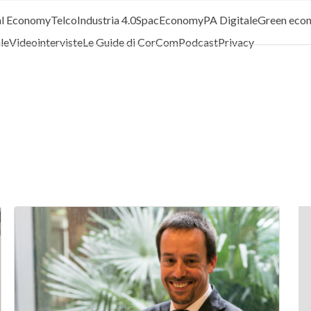
al Economy
Telco
Industria 4.0
SpacEconomy
PA Digitale
Green eco
ale
Videointerviste
Le Guide di CorCom
Podcast
Privacy