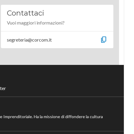
Contattaci
Vuoi maggiori informazioni?
content_copy
segreteria@corcom.it
ter
ne Imprenditoriale. Ha la missione di diffondere la cultura