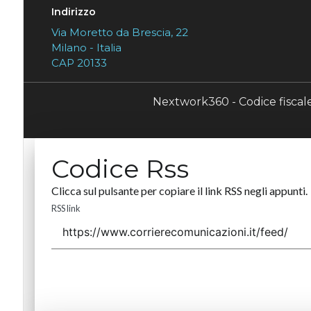
Indirizzo
Via Moretto da Brescia, 22
Milano - Italia
CAP 20133
Nextwork360 - Codice fisca
Codice Rss
Clicca sul pulsante per copiare il link RSS negli appunti.
RSS link