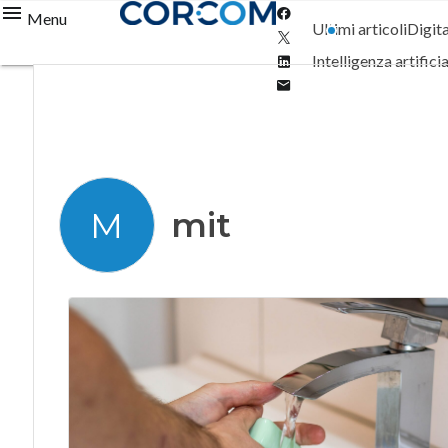
Facebook
Menu
Ultimi articoli
Digit
Twitter
Linkedin
Intelligenza artifici
Email
mit
M