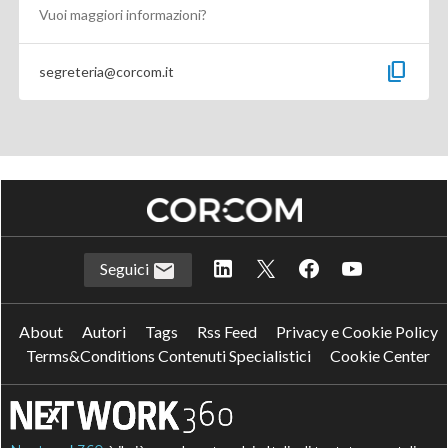
Vuoi maggiori informazioni?
content_copy
segreteria@corcom.it
Seguici
About
Autori
Tags
Rss Feed
Privacy e Cookie Policy
Terms&Conditions Contenuti Specialistici
Cookie Center