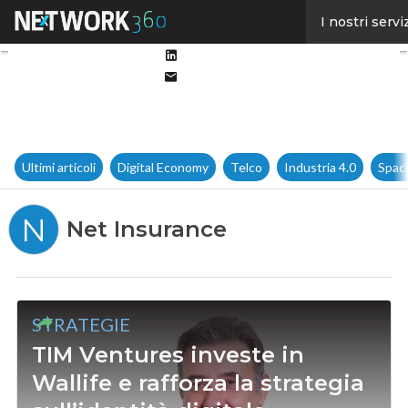
Facebook
I nostri servi
Twitter
Linkedin
Email
Ultimi articoli
Digital Economy
Telco
Industria 4.0
Spac
N
Net Insurance
STRATEGIE
TIM Ventures investe in
Wallife e rafforza la strategia