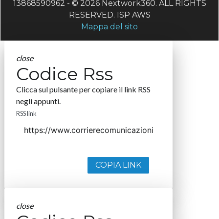
13868590962 - © 2026 Nextwork360. ALL RIGHTS
RESERVED. ISP AWS
Mappa del sito
close
Codice Rss
Clicca sul pulsante per copiare il link RSS
negli appunti.
RSS link
COPIA LINK
close