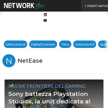
Facebook
I nostri servi
Twitter
Linkedin
Email
Ultimi articoli
Digital Economy
Telco
Industria 4.0
Spac
N
NetEase
NUOVE FRONTIERE DEL GAMING
Sony battezza Playstation
Studios, la unit dedicata al