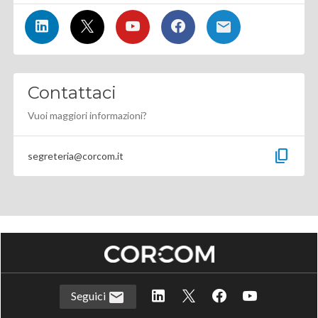
Contattaci
Vuoi maggiori informazioni?
content_copy
segreteria@corcom.it
Seguici