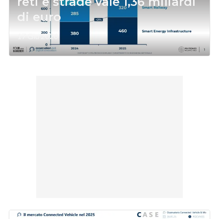
reti e strade vale 1,36 miliardi
di euro
17 Giu 2026