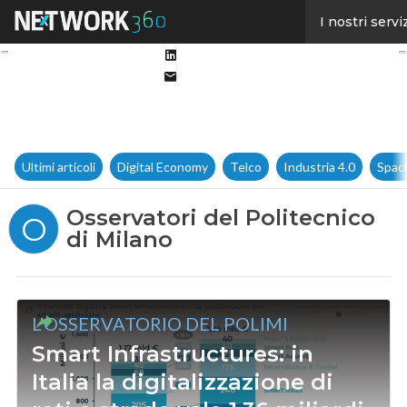
Facebook
I nostri servi
Twitter
Linkedin
Email
Ultimi articoli
Digital Economy
Telco
Industria 4.0
Spac
Osservatori del Politecnico
O
di Milano
L'OSSERVATORIO DEL POLIMI
Smart Infrastructures: in
Italia la digitalizzazione di