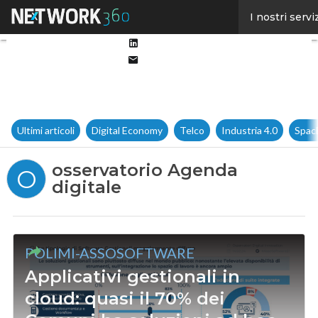
Facebook
I nostri servi
Twitter
Linkedin
Email
Ultimi articoli
Digital Economy
Telco
Industria 4.0
Spac
osservatorio Agenda
O
digitale
POLIMI-ASSOSOFTWARE
Applicativi gestionali in
cloud: quasi il 70% dei