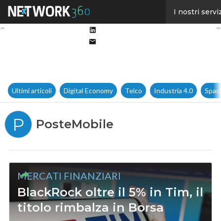
Facebook
I nostri servi
Twitter
Linkedin
Email
Ultimi articoli
Digital Economy
Telco
Industria 4.0
Spac
P
PosteMobile
MERCATI FINANZIARI
BlackRock oltre il 5% in Tim, il
titolo rimbalza in Borsa