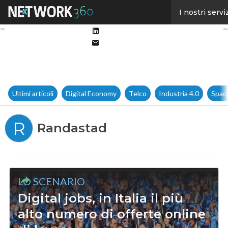
Facebook
I nostri servi
Twitter
Linkedin
Email
Ultimi articoli
Digital Economy
Telco
Industria 4.0
Spac
R
Randastad
LO SCENARIO
Digital jobs, in Italia il più
alto numero di offerte online