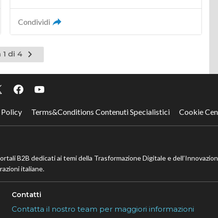
Condividi
Pagina
 1 di 4
successiva
 Policy
Terms&Conditions Contenuti Specialistici
Cookie Cen
portali B2B dedicati ai temi della Trasformazione Digitale e dell’Innovazio
azioni italiane.
Contatti
Contatta il nostro team per maggiori informazioni