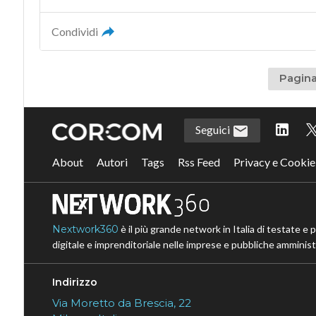
Condividi
Pagina
Seguici
About
Autori
Tags
Rss Feed
Privacy e Cookie
Nextwork360
è il più grande network in Italia di testate e 
digitale e imprenditoriale nelle imprese e pubbliche amministr
Indirizzo
Via Moretto da Brescia, 22