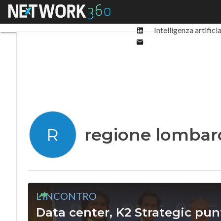
Facebook
Menu
Ultimi articoli
Digit
Twitter
Linkedin
Intelligenza artifici
Email
regione lombar
R
L'INCONTRO
Data center, K2 Strategic punt