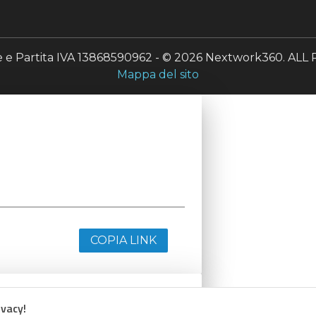
le e Partita IVA 13868590962 - © 2026 Nextwork360. A
Mappa del sito
COPIA LINK
ivacy!