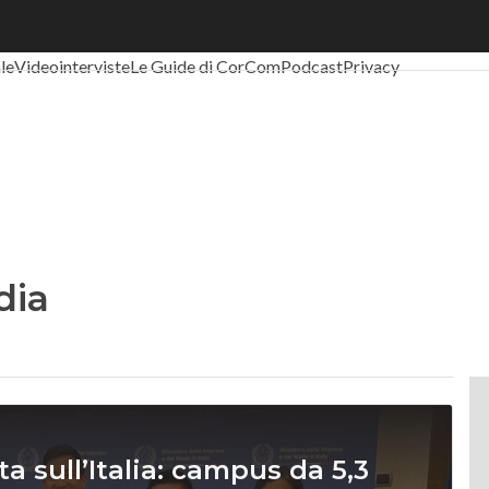
al Economy
Telco
Industria 4.0
SpacEconomy
PA Digitale
Green eco
ale
Videointerviste
Le Guide di CorCom
Podcast
Privacy
dia
a sull’Italia: campus da 5,3