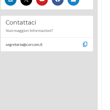
Contattaci
Vuoi maggiori informazioni?
content_copy
segreteria@corcom.it