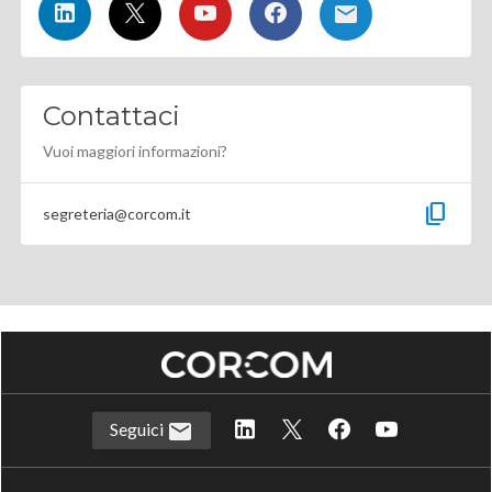
Contattaci
Vuoi maggiori informazioni?
content_copy
segreteria@corcom.it
Seguici