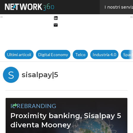
Facebook
I nostri servi
Twitter
Linkedin
Email
Ultimi articoli
Digital Economy
Telco
Industria 4.0
Spac
S
sisalpay|5
IL REBRANDING
Proximity banking, Sisalpay 5
diventa Mooney