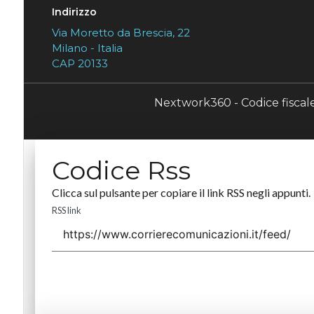
Indirizzo
Via Moretto da Brescia, 22
Milano - Italia
CAP 20133
Nextwork360 - Codice fisca
Codice Rss
Clicca sul pulsante per copiare il link RSS negli appunti.
RSS link