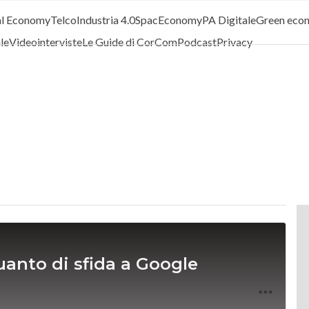
al Economy
Telco
Industria 4.0
SpacEconomy
PA Digitale
Green eco
ale
Videointerviste
Le Guide di CorCom
Podcast
Privacy
anto di sfida a Google