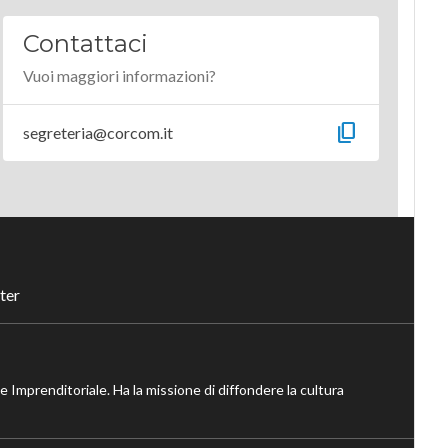
Contattaci
Vuoi maggiori informazioni?
content_copy
segreteria@corcom.it
ter
ne Imprenditoriale. Ha la missione di diffondere la cultura