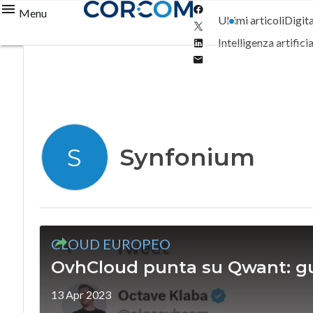
Facebook
Menu
Ultimi articoli
Digit
Twitter
Linkedin
Intelligenza artifici
Email
Synfonium
S
CLOUD EUROPEO
OvhCloud punta su Qwant: gu
13 Apr 2023